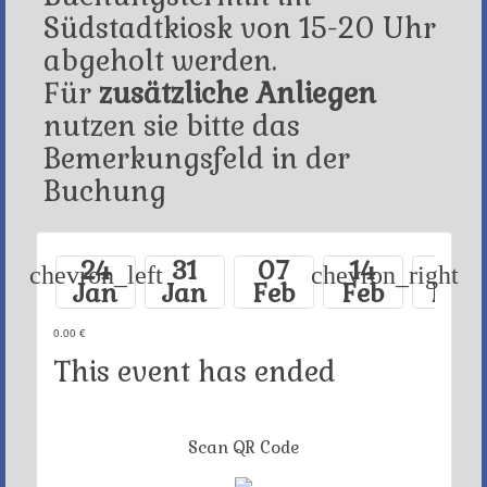
Südstadtkiosk von 15-20 Uhr
abgeholt werden.
Für
zusätzliche Anliegen
nutzen sie bitte das
Bemerkungsfeld in der
Buchung
24
31
07
14
21
chevron_left
chevron_right
Jan
Jan
Feb
Feb
Feb
0.00 €
This event has ended
Scan QR Code