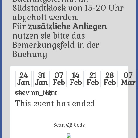
Südstadtkiosk von 15-20 Uhr
abgeholt werden.
Für
zusätzliche Anliegen
nutzen sie bitte das
Bemerkungsfeld in der
Buchung
24
31
07
14
21
28
07
Jan
Jan
Feb
Feb
Feb
Feb
Mar
chevron_left
chevron_right
0.00 €
This event has ended
Scan QR Code