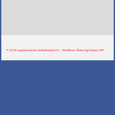
© 2026 Jugendzentrum Stadtallendorf e.V. - WordPress Theme by
Kadence WP