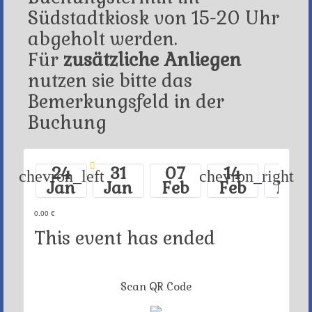
Südstadtkiosk von 15-20 Uhr
abgeholt werden.
Für
zusätzliche Anliegen
nutzen sie bitte das
Bemerkungsfeld in der
Buchung
24
31
07
14
21
chevron_left
chevron_right
Jan
Jan
Feb
Feb
Feb
0.00 €
This event has ended
Scan QR Code