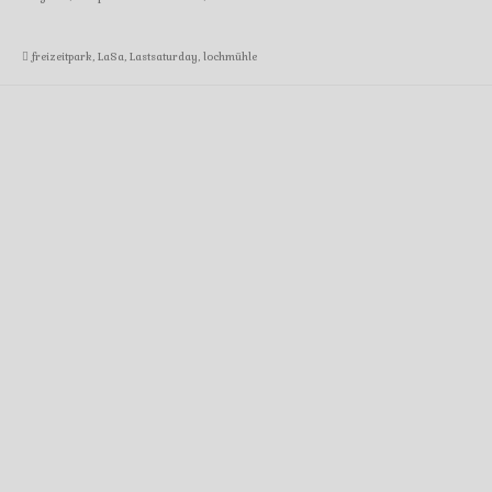
freizeitpark
,
LaSa
,
Lastsaturday
,
lochmühle