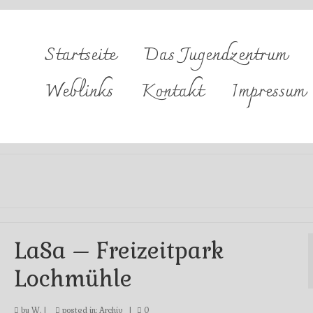
Startseite
Das Jugendzentrum
Weblinks
Kontakt
Impressum
LaSa – Freizeitpark
Lochmühle
by
W.
|
posted in:
Archiv
|
0