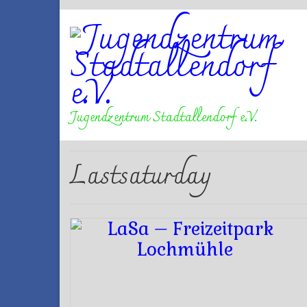
Jugendzentrum Stadtallendorf e.V.
Lastsaturday