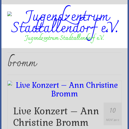
Jugendzentrum Stadtallendorf e.V.
bromm
10
Live Konzert – Ann
Christine Bromm
NOV 2015