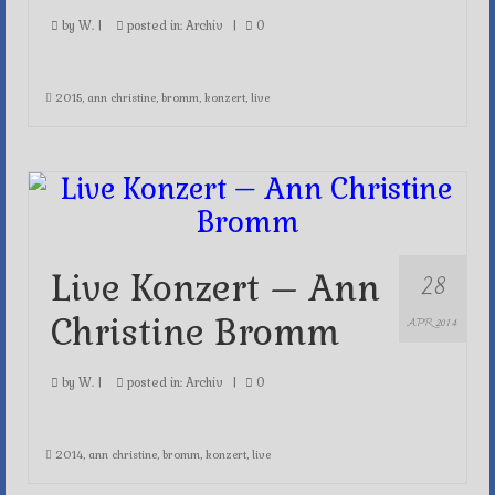
by
W.
|
posted in:
Archiv
|
0
2015
,
ann christine
,
bromm
,
konzert
,
live
28
Live Konzert – Ann
Christine Bromm
APR 2014
by
W.
|
posted in:
Archiv
|
0
2014
,
ann christine
,
bromm
,
konzert
,
live