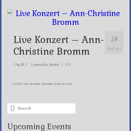
28
Live Konzert – Ann-
Christine Bromm
AUG 2013
by
W.
|
posted in:
Archiv
|
0
2013
,
ann
,
bromm
,
christine
,
konzert
,
live
Search
for:
Upcoming Events