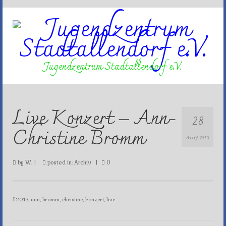
Jugendzentrum Stadtallendorf e.V.
Live Konzert – Ann-
28
Christine Bromm
AUG 2013
by
W.
|
posted in:
Archiv
|
0
2013
,
ann
,
bromm
,
christine
,
konzert
,
live