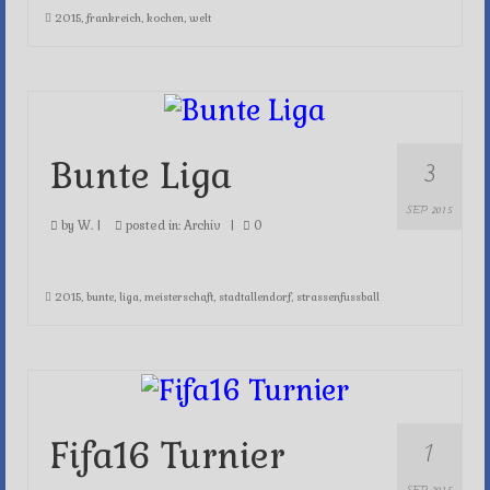
2015
,
frankreich
,
kochen
,
welt
3
Bunte Liga
SEP 2015
by
W.
|
posted in:
Archiv
|
0
2015
,
bunte
,
liga
,
meisterschaft
,
stadtallendorf
,
strassenfussball
1
Fifa16 Turnier