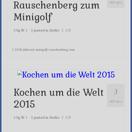
Rauschenberg zum
SEP 2015
Minigolf
by
W.
|
posted in:
Archiv
|
0
2015
,
fahrrad
,
minigolf
,
rauschenberg
,
tour
3
Kochen um die Welt
2015
SEP 2015
by
W.
|
posted in:
Archiv
|
0