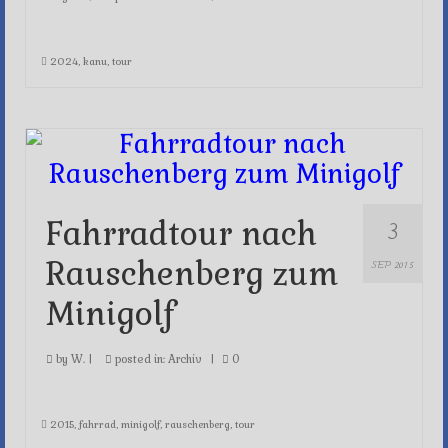
2024
,
kanu
,
tour
3
Fahrradtour nach
Rauschenberg zum
SEP 2015
Minigolf
by
W.
|
posted in:
Archiv
|
0
2015
,
fahrrad
,
minigolf
,
rauschenberg
,
tour