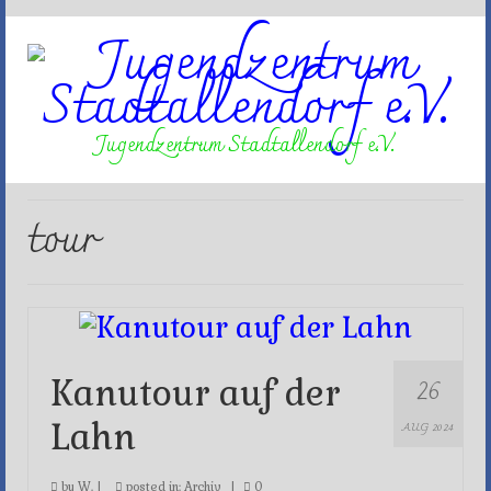
Jugendzentrum Stadtallendorf e.V.
tour
26
Kanutour auf der
Lahn
AUG 2024
by
W.
|
posted in:
Archiv
|
0