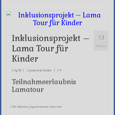
13
Inklusionsprojekt –
Lama Tour für
FEB 2013
Kinder
by
W.
|
posted in:
Archiv
|
0
Teilnahmeerlaubnis
Lamatour
fib
,
inklusion
,
jugendzentrum
,
lama
,
tour