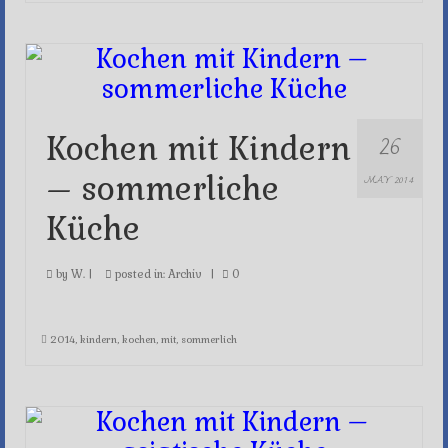
26
Kochen mit Kindern
– sommerliche
MAY 2014
Küche
by
W.
|
posted in:
Archiv
|
0
2014
,
kindern
,
kochen
,
mit
,
sommerlich