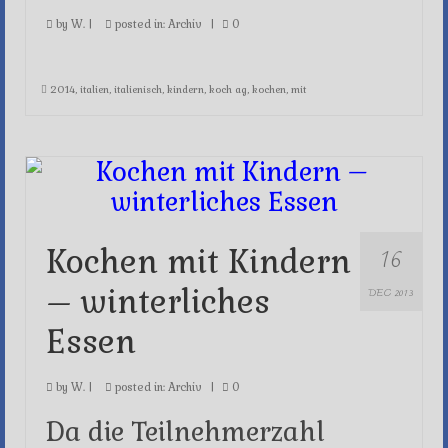
by
W.
|
posted in:
Archiv
|
0
2014
,
italien
,
italienisch
,
kindern
,
koch ag
,
kochen
,
mit
16
Kochen mit Kindern
– winterliches
DEC 2013
Essen
by
W.
|
posted in:
Archiv
|
0
Da die Teilnehmerzahl