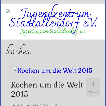
Jugendzentrum Stadtallendorf e.V.
kochen
3
Kochen um die Welt
2015
SEP 2015
by
W.
|
posted in:
Archiv
|
0