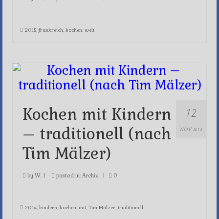
2015
,
frankreich
,
kochen
,
welt
12
Kochen mit Kindern
– traditionell (nach
NOV 2014
Tim Mälzer)
by
W.
|
posted in:
Archiv
|
0
2014
,
kindern
,
kochen
,
mit
,
Tim Mälzer
,
traditionell