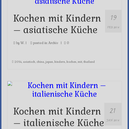
19
Kochen mit Kindern
– asiatische Küche
FEB 2014
by
W.
|
posted in:
Archiv
|
0
2014
,
asiatisch
,
china
,
japan
,
kindern
,
kochen
,
mit
,
thailand
21
Kochen mit Kindern
– italienische Küche
JAN 2014