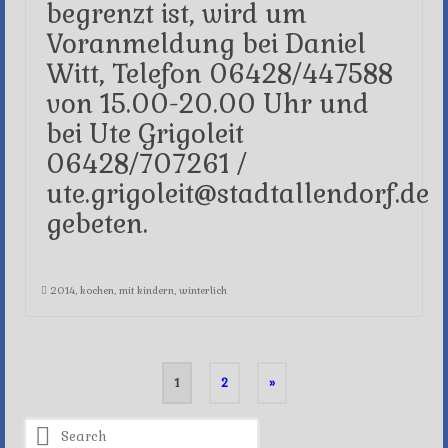
begrenzt ist, wird um
Voranmeldung bei Daniel
Witt, Telefon 06428/447588
von 15.00-20.00 Uhr und
bei Ute Grigoleit
06428/707261 /
ute.grigoleit@stadtallendorf.de
gebeten.
2014
,
kochen
,
mit kindern
,
winterlich
Posts
1
2
»
pagination
Search