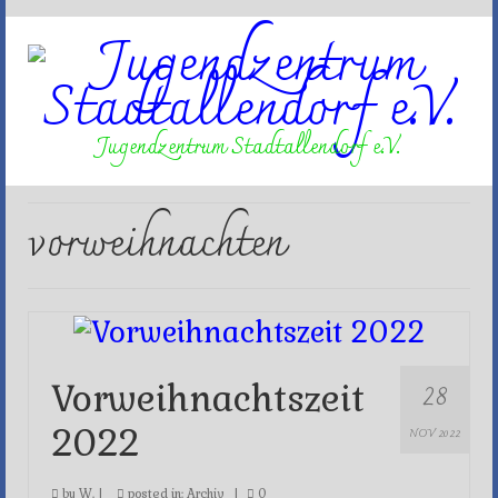
Jugendzentrum Stadtallendorf e.V.
vorweihnachten
28
Vorweihnachtszeit
2022
NOV 2022
by
W.
|
posted in:
Archiv
|
0