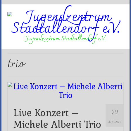
Jugendzentrum Stadtallendorf e.V.
trio
20
Live Konzert –
Michele Alberti Trio
APR 2017