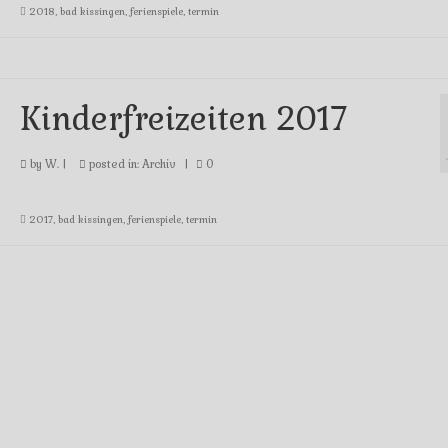
2018
,
bad kissingen
,
ferienspiele
,
termin
Kinderfreizeiten 2017
by
W.
|
posted in:
Archiv
|
0
2017
,
bad kissingen
,
ferienspiele
,
termin