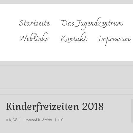
Startseite
Das Jugendzentrum
Weblinks
Kontakt
Impressum
Kinderfreizeiten 2018
by
W.
|
posted in:
Archiv
|
0