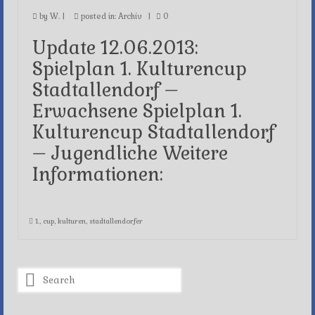
by
W.
|
posted in:
Archiv
|
0
Update 12.06.2013:
Spielplan 1. Kulturencup
Stadtallendorf –
Erwachsene Spielplan 1.
Kulturencup Stadtallendorf
– Jugendliche Weitere
Informationen:
1.
,
cup
,
kulturen
,
stadtallendorfer
Search
for: