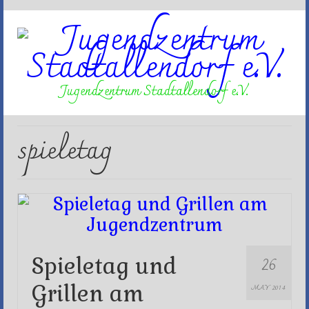
Jugendzentrum Stadtallendorf e.V.
spieletag
26
Spieletag und
Grillen am
MAY 2014