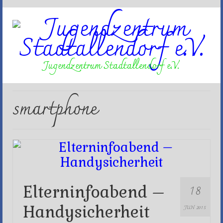
Jugendzentrum Stadtallendorf e.V.
smartphone
18
Elterninfoabend –
Handysicherheit
JUN 2015