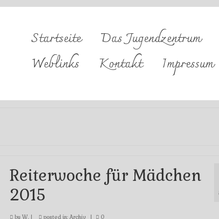
Startseite
Das Jugendzentrum
Weblinks
Kontakt
Impressum
Reiterwoche für Mädchen
2015
by
W.
|
posted in:
Archiv
|
0