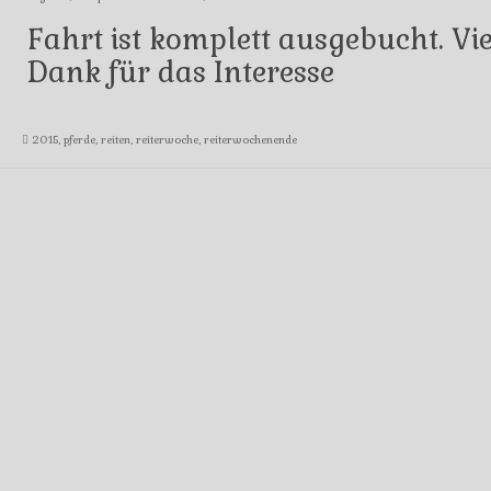
Fahrt ist komplett ausgebucht. Vi
Dank für das Interesse
2015
,
pferde
,
reiten
,
reiterwoche
,
reiterwochenende