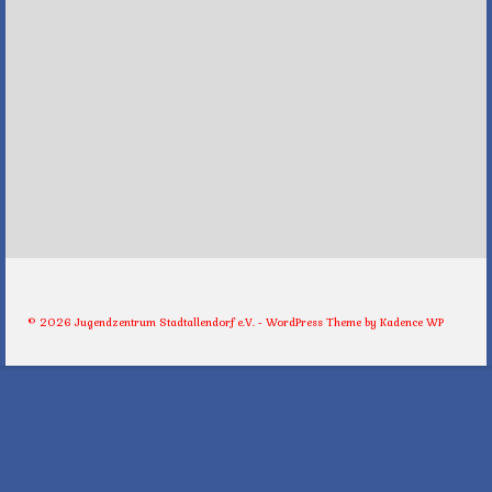
© 2026 Jugendzentrum Stadtallendorf e.V. - WordPress Theme by
Kadence WP