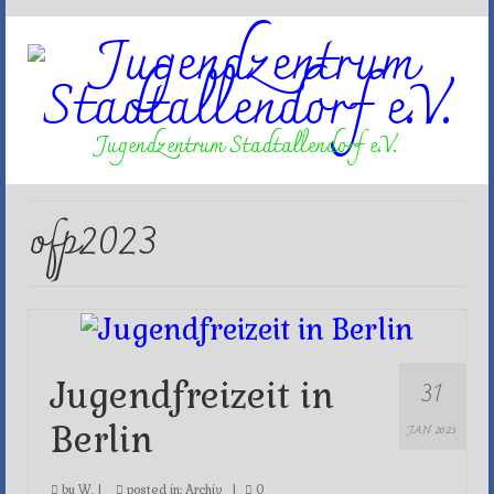
Jugendzentrum Stadtallendorf e.V.
ofp2023
31
Jugendfreizeit in
Berlin
JAN 2023
by
W.
|
posted in:
Archiv
|
0