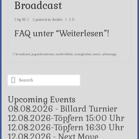
Broadcast
by
W.
|
posted in:
Archiv
|
0
FAQ unter “Weiterlesen”!
broadcast
,
jugendzentrum
,
nachrichten
,
neuigkeiten
,
news
,
whatsapp
Search
for:
Upcoming Events
08.08.2026 - Billard Turnier
12.08.2026-Töpfern 15:00 Uhr
12.08.2026-Töpfern 16:30 Uhr
12.08.2026 - Next Move