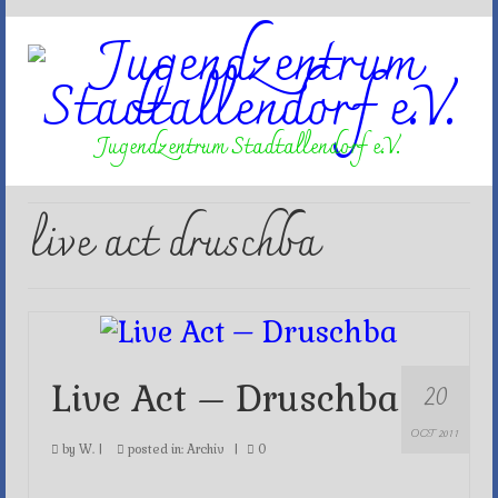
Jugendzentrum Stadtallendorf e.V.
live act druschba
20
Live Act – Druschba
OCT 2011
by
W.
|
posted in:
Archiv
|
0