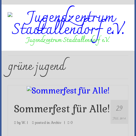
Jugendzentrum Stadtallendorf e.V.
grüne jugend
29
Sommerfest für Alle!
JUL 2014
by
W.
|
posted in:
Archiv
|
0