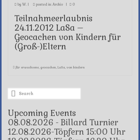
by
W.
|
posted in:
Archiv
|
0
Teilnahmeerlaubnis
24.11.2012 LaSa –
Geocachen von Kindern für
(Groß-)Eltern
für erwachsene
,
geocachen
,
LaSa
,
von kindern
Search
for:
Upcoming Events
08.08.2026 - Billard Turnier
12.08.2026-Töpfern 15:00 Uhr