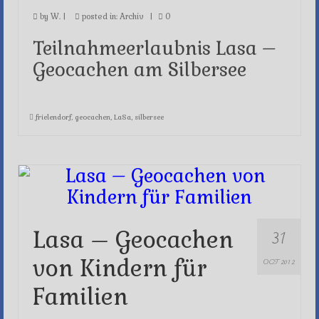
by
W.
|
posted in:
Archiv
|
0
Teilnahmeerlaubnis Lasa –
Geocachen am Silbersee
frielendorf
,
geocachen
,
LaSa
,
silbersee
31
Lasa – Geocachen
von Kindern für
OCT 2012
Familien