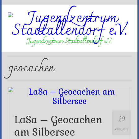
Jugendzentrum Stadtallendorf e.V.
geocachen
20
LaSa – Geocachen
am Silbersee
APR 2013