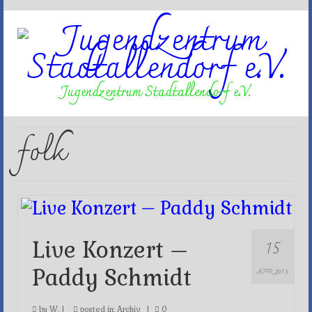
Jugendzentrum Stadtallendorf e.V.
folk
15
Live Konzert –
Paddy Schmidt
APR 2013
by
W.
|
posted in:
Archiv
|
0