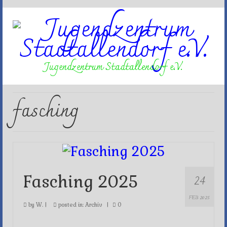
Jugendzentrum Stadtallendorf e.V.
fasching
24
Fasching 2025
FEB 2025
by
W.
|
posted in:
Archiv
|
0