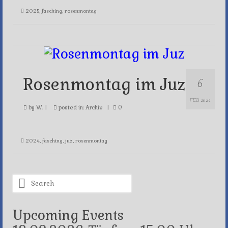
2025
,
fasching
,
rosenmontag
6
Rosenmontag im Juz
FEB 2024
by
W.
|
posted in:
Archiv
|
0
2024
,
fasching
,
juz
,
rosenmontag
Search
for:
Upcoming Events