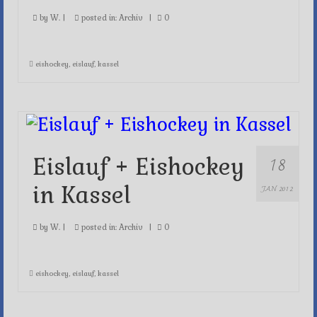
by
W.
|
posted in:
Archiv
|
0
eishockey
,
eislauf
,
kassel
18
Eislauf + Eishockey
in Kassel
JAN 2012
by
W.
|
posted in:
Archiv
|
0
eishockey
,
eislauf
,
kassel