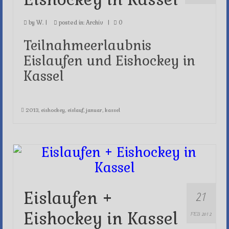
by
W.
|
posted in:
Archiv
|
0
Teilnahmeerlaubnis
Eislaufen und Eishockey in
Kassel
2013
,
eishockey
,
eislauf
,
januar
,
kassel
21
Eislaufen +
Eishockey in Kassel
FEB 2012