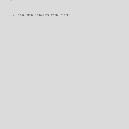
2023
,
anlaufstelle
,
halloween
,
stadtallendorf