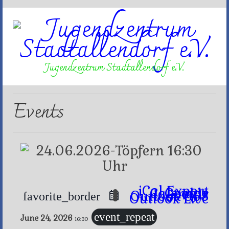
Jugendzentrum Stadtallendorf e.V.
Events
iCal Export
Google Calendar
Outlook 365
favorite_border
Outlook Live
event_repeat
June 24, 2026
16:30