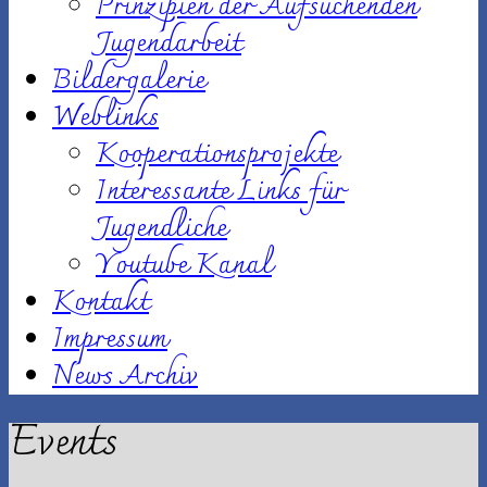
Prinzipien der Aufsuchenden
Jugendarbeit
Bildergalerie
Weblinks
Kooperationsprojekte
Interessante Links für
Jugendliche
Youtube Kanal
Kontakt
Impressum
News Archiv
Events