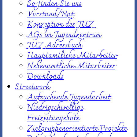
So finden Sie uns
Vorstand/Rat
Konzeption des JUZ
AGs im Jugendzentrum
JUZ Adressbuch
Hauptamtliche Mitarbeiter
Nebenamtliche Mitarbeiter
Downloads
Streetwork
Aufsuchende Jugendarbeit
Niedrigschwellige
Freizeitangebote
Zielgruppenorientierte Projekte