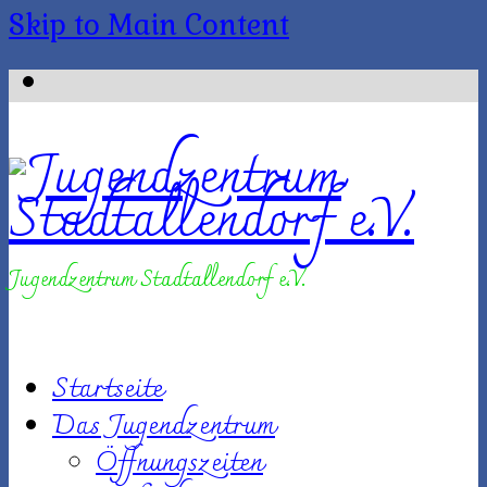
Skip to Main Content
Jugendzentrum Stadtallendorf e.V.
Startseite
Das Jugendzentrum
Öffnungszeiten