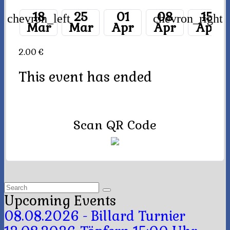
18
25
01
08
15
chevron_left
chevron_right
Mar
Mar
Apr
Apr
Apr
2.00 €
This event has ended
Scan QR Code
Search
for:
Upcoming Events
08.08.2026 - Billard Turnier