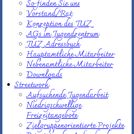
So finden Sie uns
Vorstand/Rat
Konzeption des JUZ
AGs im Jugendzentrum
JUZ Adressbuch
Hauptamtliche Mitarbeiter
Nebenamtliche Mitarbeiter
Downloads
Streetwork
Aufsuchende Jugendarbeit
Niedrigschwellige
Freizeitangebote
Zielgruppenorientierte Projekte