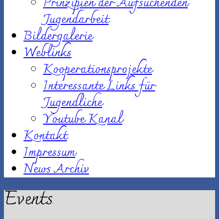
Prinzipien der Aufsuchenden
Jugendarbeit
Bildergalerie
Weblinks
Kooperationsprojekte
Interessante Links für
Jugendliche
Youtube Kanal
Kontakt
Impressum
News Archiv
Events