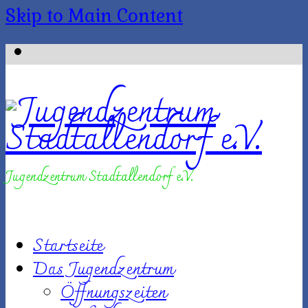
Skip to Main Content
Jugendzentrum Stadtallendorf e.V.
Startseite
Das Jugendzentrum
Öffnungszeiten