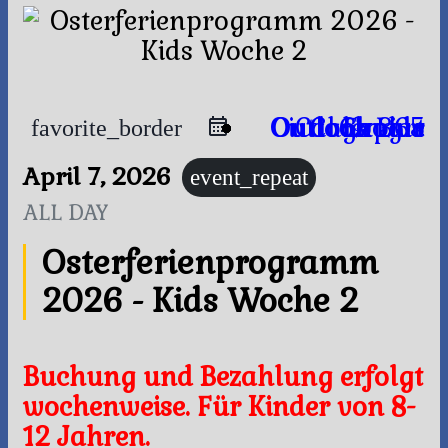
Outlook Live
Outlook 365
iCal Export
Google Calendar
favorite_border
April 7, 2026
event_repeat
ALL DAY
Osterferienprogramm
2026 - Kids Woche 2
Buchung und Bezahlung erfolgt
wochenweise. Für Kinder von 8-
12 Jahren.