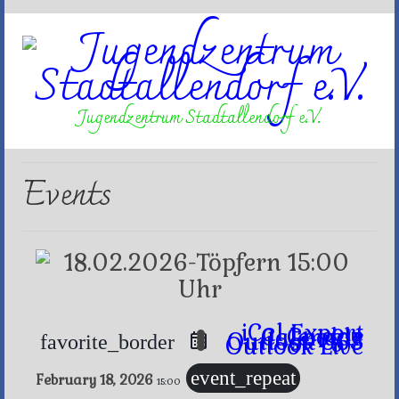
Jugendzentrum Stadtallendorf e.V.
Events
iCal Export
Google Calendar
Outlook 365
favorite_border
Outlook Live
event_repeat
February 18, 2026
15:00