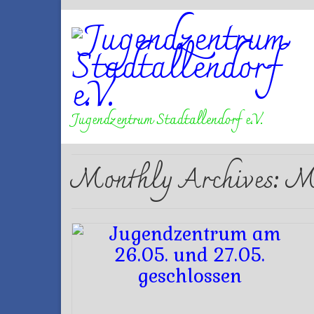
Jugendzentrum Stadtallendorf e.V.
Monthly Archives: M