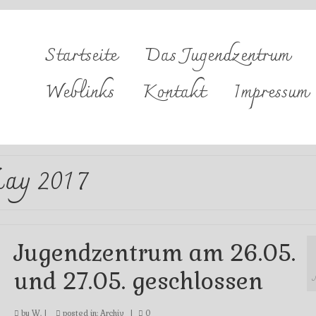
Startseite
Das Jugendzentrum
Weblinks
Kontakt
Impressum
ay 2017
Jugendzentrum am 26.05.
und 27.05. geschlossen
by
W.
|
posted in:
Archiv
|
0