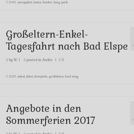
2017
,
europafest
,
heinz
,
kinder
,
lang
,
park
Großeltern-Enkel-
Tagesfahrt nach Bad Elspe
by
W.
|
posted in:
Archiv
|
0
2017
,
enkel
,
fahrt
,
festspiele
,
großeltern
,
karl may
Angebote in den
Sommerferien 2017