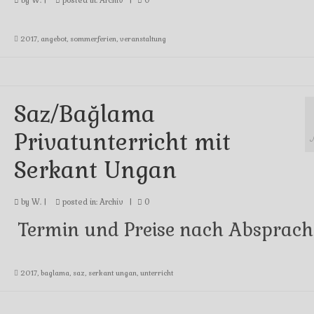
by
W.
|
posted in:
Archiv
|
0
2017
,
angebot
,
sommerferien
,
veranstaltung
Saz/Bağlama
Privatunterricht mit
Serkant Ungan
by
W.
|
posted in:
Archiv
|
0
Termin und Preise nach Absprach
2017
,
baglama
,
saz
,
serkant ungan
,
unterricht