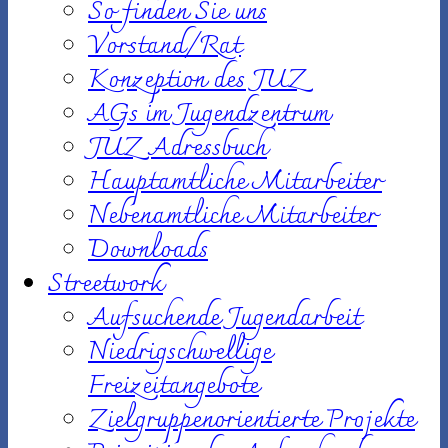
So finden Sie uns
Vorstand/Rat
Konzeption des JUZ
AGs im Jugendzentrum
JUZ Adressbuch
Hauptamtliche Mitarbeiter
Nebenamtliche Mitarbeiter
Downloads
Streetwork
Aufsuchende Jugendarbeit
Niedrigschwellige
Freizeitangebote
Zielgruppenorientierte Projekte