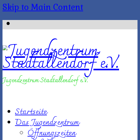
Skip to Main Content
Jugendzentrum Stadtallendorf e.V.
Startseite
Das Jugendzentrum
Öffnungszeiten