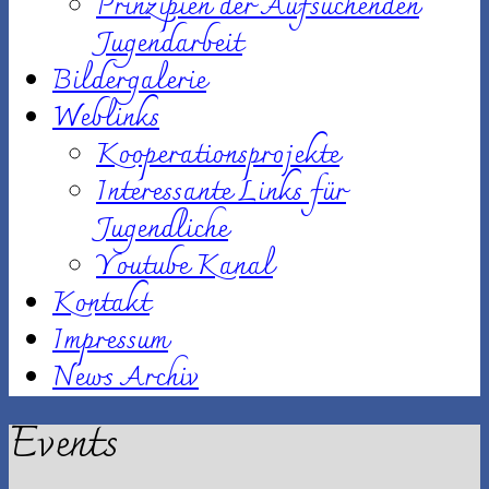
Prinzipien der Aufsuchenden
Jugendarbeit
Bildergalerie
Weblinks
Kooperationsprojekte
Interessante Links für
Jugendliche
Youtube Kanal
Kontakt
Impressum
News Archiv
Events