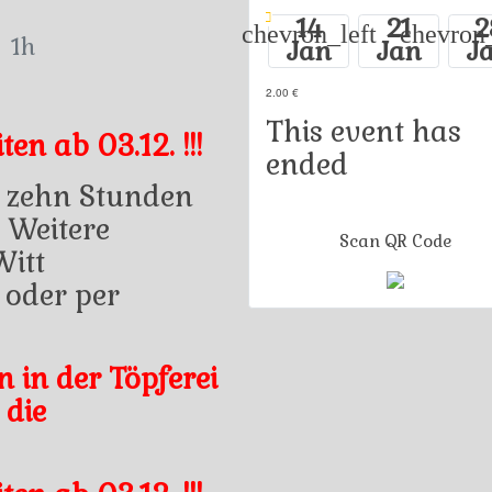
14
21
2
chevron_left
chevron_
1h
Jan
Jan
J
2.00 €
This event has
en ab 03.12. !!!
ended
 zehn Stunden
 Weitere
Scan QR Code
Witt
 oder per
n in der Töpferei
 die