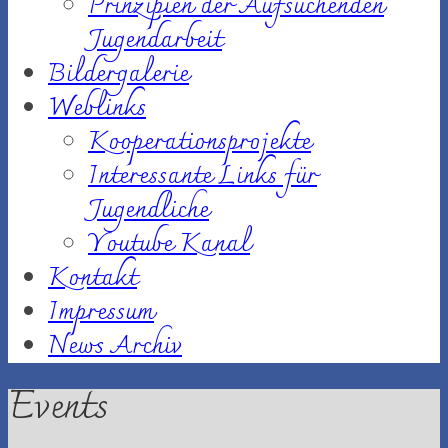
Prinzipien der Aufsuchenden
Jugendarbeit
Bildergalerie
Weblinks
Kooperationsprojekte
Interessante Links für
Jugendliche
Youtube Kanal
Kontakt
Impressum
News Archiv
Events