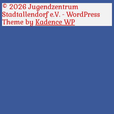
© 2026 Jugendzentrum
Stadtallendorf e.V. - WordPress
Theme by
Kadence WP