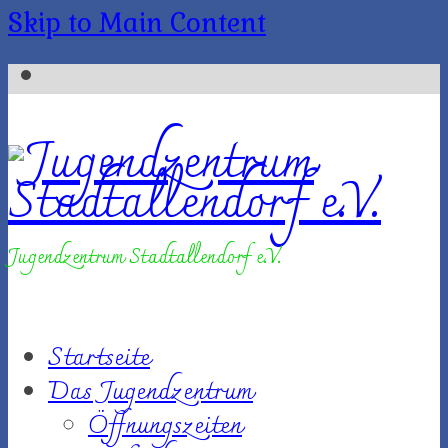
Skip to Main Content
Jugendzentrum Stadtallendorf e.V.
Startseite
Das Jugendzentrum
Öffnungszeiten