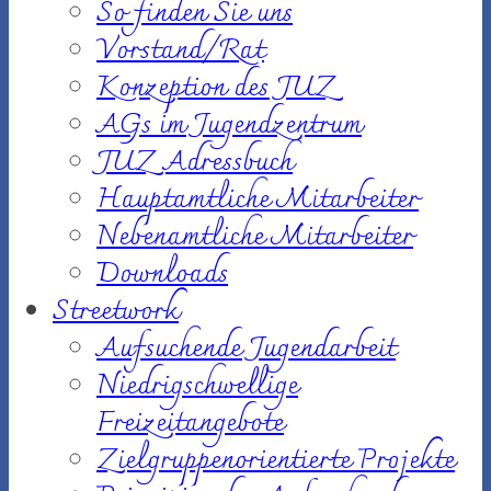
So finden Sie uns
Vorstand/Rat
Konzeption des JUZ
AGs im Jugendzentrum
JUZ Adressbuch
Hauptamtliche Mitarbeiter
Nebenamtliche Mitarbeiter
Downloads
Streetwork
Aufsuchende Jugendarbeit
Niedrigschwellige
Freizeitangebote
Zielgruppenorientierte Projekte