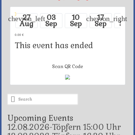
27
03
10
17
24
chevron_left
chevron_right
Aug
Sep
Sep
Sep
Sep
0.00 €
This event has ended
Scan QR Code
Search
for:
Upcoming Events
12.08.2026-Töpfern 15:00 Uhr