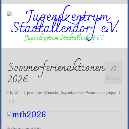
Jugendzentrum Stadtallendorf e.V.
Sommerferienaktionen
27
2026
JUN 2026
by
W.
|
posted in:
Information
,
Jugendzentrum
,
Veranstaltungstipps
|
0
aktionen
,
sommerferien