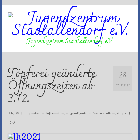
Jugendzentrum Stadtallendorf e.V.
Töpferei geänderte
28
Öffnungszeiten ab
NOV 2025
3.12.
by
W.
|
posted in:
Information
,
Jugendzentrum
,
Veranstaltungstipps
|
0