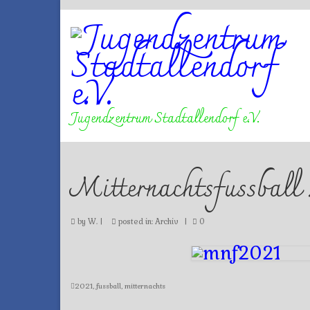
Jugendzentrum Stadtallendorf e.V.
Mitternachtsfussball
by
W.
|
posted in:
Archiv
|
0
2021
,
fussball
,
mitternachts