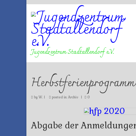
Jugendzentrum Stadtallendorf e.V.
Herbstferienprogramm
by
W.
|
posted in:
Archiv
|
0
Abgabe der Anmeldungen 