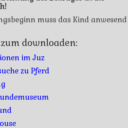
h!
ungsbeginn muss das Kind anwesend
 zum downloaden:
ionen im Juz
uche zu Pferd
ag
rkundemuseum
und
ouse