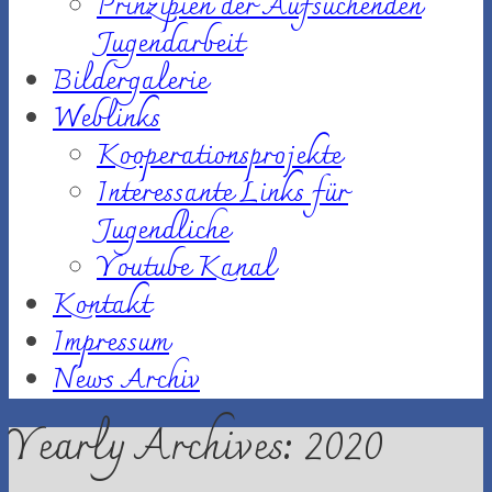
Prinzipien der Aufsuchenden
Jugendarbeit
Bildergalerie
Weblinks
Kooperationsprojekte
Interessante Links für
Jugendliche
Youtube Kanal
Kontakt
Impressum
News Archiv
Yearly Archives: 2020