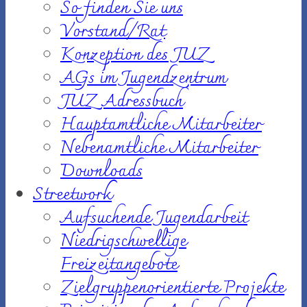
So finden Sie uns
Vorstand/Rat
Konzeption des JUZ
AGs im Jugendzentrum
JUZ Adressbuch
Hauptamtliche Mitarbeiter
Nebenamtliche Mitarbeiter
Downloads
Streetwork
Aufsuchende Jugendarbeit
Niedrigschwellige
Freizeitangebote
Zielgruppenorientierte Projekte