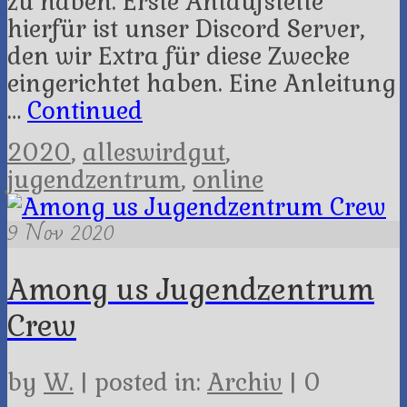
zu haben. Erste Anlaufstelle
hierfür ist unser Discord Server,
den wir Extra für diese Zwecke
eingerichtet haben. Eine Anleitung
…
Continued
2020
,
alleswirdgut
,
jugendzentrum
,
online
9
Nov 2020
Among us Jugendzentrum
Crew
by
W.
|
posted in:
Archiv
|
0