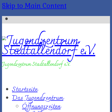
Skip to Main Content
Jugendzentrum Stadtallendorf e.V.
Startseite
Das Jugendzentrum
Öffnungszeiten