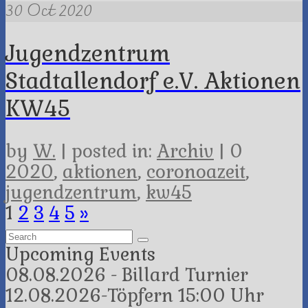
30
Oct 2020
Jugendzentrum
Stadtallendorf e.V. Aktionen
KW45
by
W.
|
posted in:
Archiv
|
0
2020
,
aktionen
,
coronoazeit
,
jugendzentrum
,
kw45
Posts
1
2
3
4
5
»
Search
pagination
for:
Upcoming Events
08.08.2026 - Billard Turnier
12.08.2026-Töpfern 15:00 Uhr