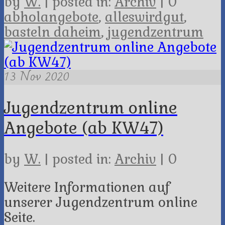
by
W.
|
posted in:
Archiv
|
0
abholangebote
,
alleswirdgut
,
basteln daheim
,
jugendzentrum
13
Nov 2020
Jugendzentrum online
Angebote (ab KW47)
by
W.
|
posted in:
Archiv
|
0
Weitere Informationen auf
unserer Jugendzentrum online
Seite.