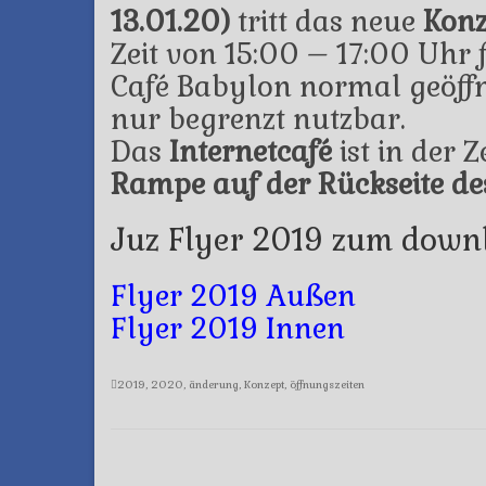
13.01.20)
tritt das neue
Konz
Zeit von 15:00 – 17:00 Uhr f
Café Babylon normal geöffne
nur begrenzt nutzbar.
Das
Internetcafé
ist in der 
Rampe auf der Rückseite d
Juz Flyer 2019 zum down
Flyer 2019 Außen
Flyer 2019 Innen
2019
,
2020
,
änderung
,
Konzept
,
öffnungszeiten