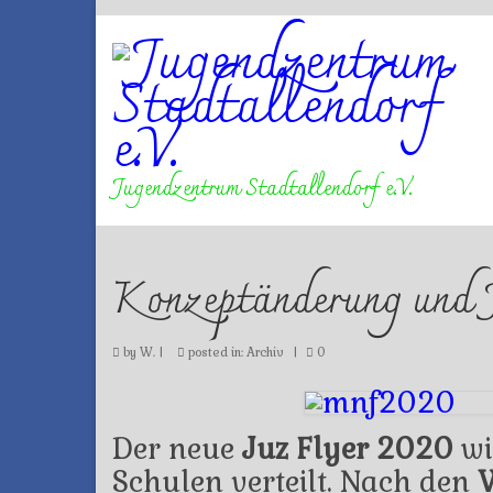
Jugendzentrum Stadtallendorf e.V.
Konzeptänderung und 
by
W.
|
posted in:
Archiv
|
0
Der neue
Juz Flyer 2020
wi
Schulen verteilt. Nach den
W