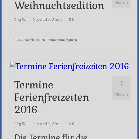
Weihnachtsedition
DEC 2015
by
W.
|
posted in:
Archiv
|
0
2015
,
basteln
,
bauen
,
Baumstamm
,
figuren
7
Termine
Ferienfreizeiten
DEC 2015
2016
by
W.
|
posted in:
Archiv
|
0
Die Termine für die