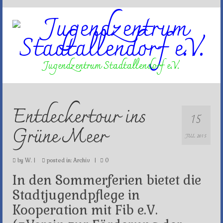
Jugendzentrum Stadtallendorf e.V.
Entdeckertour ins
15
Grüne Meer
JUL 2015
by
W.
|
posted in:
Archiv
|
0
In den Sommerferien bietet die
Stadtjugendpflege in
Kooperation mit Fib e.V.