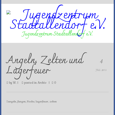
Jugendzentrum Stadtallendorf e.V.
Angeln, Zelten und
4
Lagerfeuer
JUL 2013
by
W.
|
posted in:
Archiv
|
0
angeln
,
fangen
,
Fische
,
lagerfeuer
,
zelten