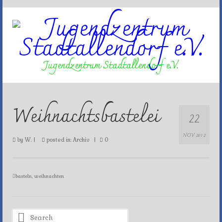
Jugendzentrum Stadtallendorf e.V.
Weihnachtsbastelei
22
NOV 2012
by
W.
|
posted in:
Archiv
|
0
basteln
,
weihnachten
Search